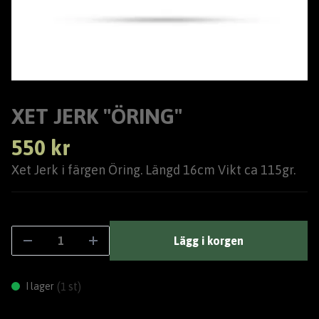
XET JERK "ÖRING"
550 kr
Xet Jerk i färgen Öring. Längd 16cm Vikt ca 115gr.
Lägg i korgen
(
st)
I lager
1