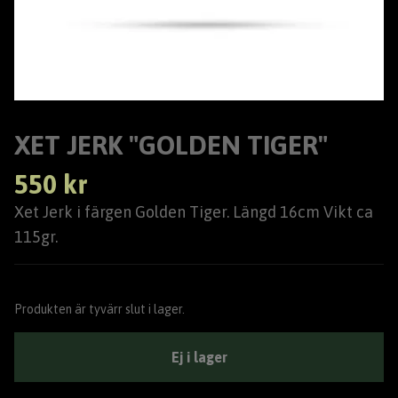
XET JERK "GOLDEN TIGER"
550 kr
Xet Jerk i färgen Golden Tiger. Längd 16cm Vikt ca
115gr.
Produkten är tyvärr slut i lager.
Ej i lager