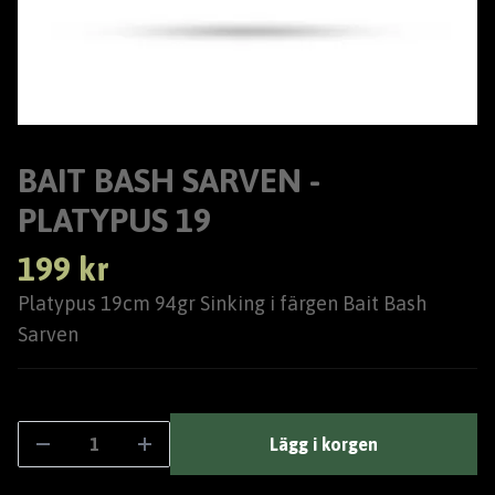
BAIT BASH SARVEN -
PLATYPUS 19
199 kr
Platypus 19cm 94gr Sinking i färgen Bait Bash
Sarven
Lägg i korgen